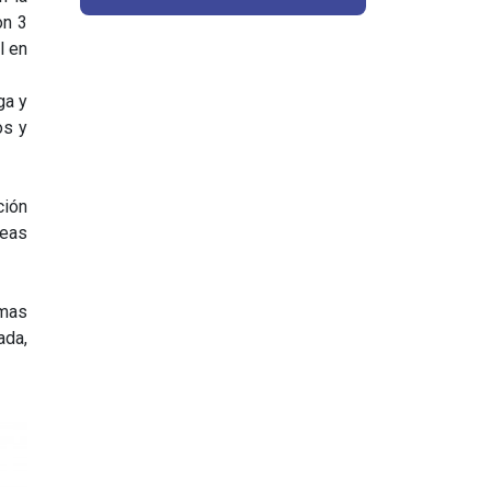
on 3
l en
ga y
os y
ción
neas
emas
da,