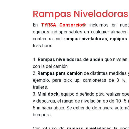
Rampas Niveladoras
En
TYRSA Consorcio®
incluimos en nues
equipos indispensables en cualquier almacén.
contamos con
rampas niveladoras
,
equipos
tres tipos:
1.
Rampas niveladoras de andén
que nivelan 
con la del camión.
2.
Rampas para camión
de distintas medidas 
ejemplo, para pick up, camionetas de 3 ½, 
trailers.
3.
Mini dock,
equipo diseñado para realizar op
y descarga, el rango de nivelación es de 10 -5 i
5 in hacia abajo. Se extiende de manera automá
bumpers.
Con el uso de
rampas niveladoras
la oper