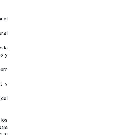
r el
r al
está
do y
abre
ft y
 del
 los
para
d al