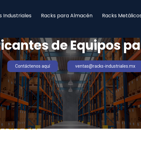
 Industriales
Racks para Almacén
Racks Metálico
icantes de Equipos p
Contáctenos aquí
ventas@racks-industriales.mx
lmacén