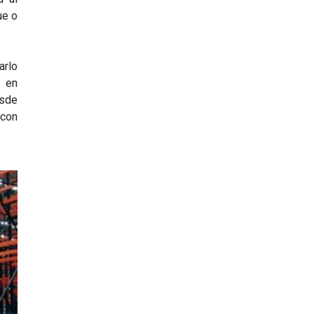
ue o
arlo
 en
esde
 con