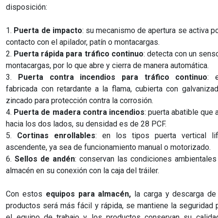
disposición:
1.
Puerta de impacto
: su mecanismo de apertura se activa po
contacto con el apilador, patín o montacargas.
2.
Puerta rápida para tráfico continuo
: detecta con un senso
montacargas, por lo que abre y cierra de manera automática.
3.
Puerta contra incendios para tráfico continuo
: 
fabricada con retardante a la flama, cubierta con galvaniza
zincado para protección contra la corrosión.
4.
Puerta de madera contra incendios
: puerta abatible que 
hacia los dos lados, su densidad es de 28 PCF.
5.
Cortinas enrollables
: en los tipos puerta vertical li
ascendente, ya sea de funcionamiento manual o motorizado.
6.
Sellos de andén
: conservan las condiciones ambientales
almacén en su conexión con la caja del tráiler.
Con estos
equipos para almacén,
la carga y descarga de
productos será más fácil y rápida, se mantiene la seguridad 
el equipo de trabajo y los productos conservan su calida