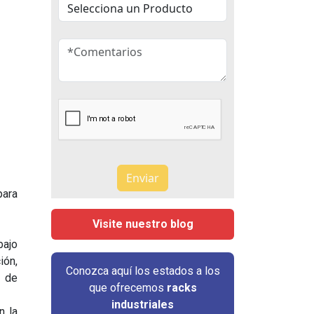
para
Visite nuestro blog
bajo
ión,
Conozca aquí los estados a los
d de
que ofrecemos
racks
industriales
n la