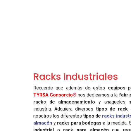
Racks Industriales
Recuerde que además de estos
equipos 
TYRSA Consorcio®
nos dedicamos a la
fabri
racks de almacenamiento
y anaqueles me
industria. Adquiera diversos
tipos de rack
a
nosotros los diferentes
tipos de
racks industr
almacén
y
racks para bodegas
a la medida. 
industrial
o
rack para almacén
que requi