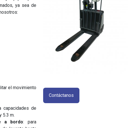
imados, ya sea de
 nosotros:
litar el movimiento
Contáctanos
ra capacidades de
y 5.3 m.
e a bordo
: para