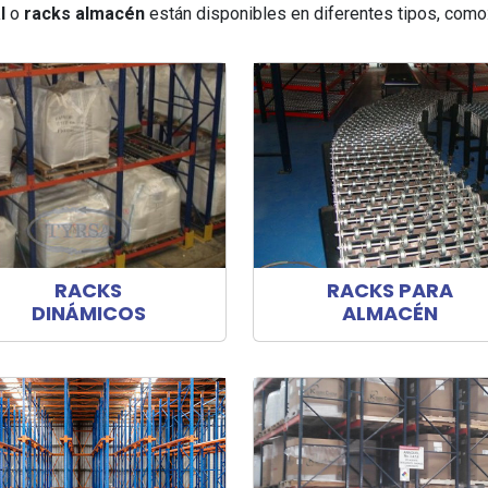
l
o
racks almacén
están disponibles en diferentes tipos, como
RACKS
RACKS PARA
DINÁMICOS
ALMACÉN