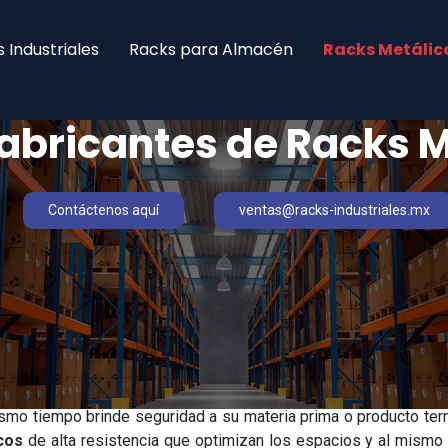
 Industriales
Racks para Almacén
Racks Metálic
abricantes de Racks M
Contáctenos aquí
ventas@racks-industriales.mx
mo tiempo brinde seguridad a su materia prima o producto ter
cos
de alta resistencia que optimizan los espacios y al mismo