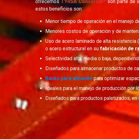
®
ofrecemos
TYRSA Consorcio
son parte de l
estos beneficios son:
Menor tiempo de operación en el manejo de
Menores costos de operación y de manteni
Uso de acero laminado de alta resistencia 
o acero estructural en su
fabricación de r
Selectividad alta, media o baja, dependiend
Diseñados para almacenar productos de ca
Racks para almacén
para optimizar espac
Ideales para el manejo de producción por l
Diseñados para productos paletizados, en 