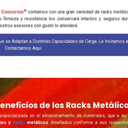
®
 Consorcio
contamos con una gran variedad de racks metáli
 firmeza y resistencia los conservará intactos y seguros dur
uestros asesores con gusto lo atenderá.
nvitamos a
Contactarnos Aquí.
eneficios de los Racks Metálic
pecializada en el almacenamiento de materiales, que a su v
tes y
racks
metálicos
diseñados conforme a sus requerimi