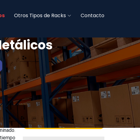
os
Otros Tipos de Racks
Contacto
etálicos
Fabricamos Todo Tipo de Racks
Metálicos
minado.
 tiempo