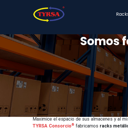
Racks
Somos f
Racks Metálicos
Maximice el espacio de sus almacenes y al mis
®
TYRSA Consorcio
fabricamos
racks metáli