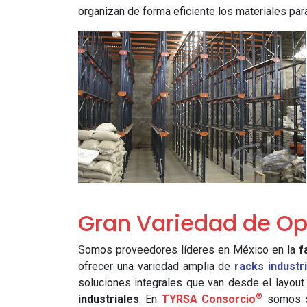
organizan de forma eficiente los materiales para
Gran Variedad de Op
Somos proveedores líderes en México en la
f
ofrecer una variedad amplia de
racks industr
soluciones integrales que van desde el layout
®
industriales
. En
TYRSA Consorcio
somos su