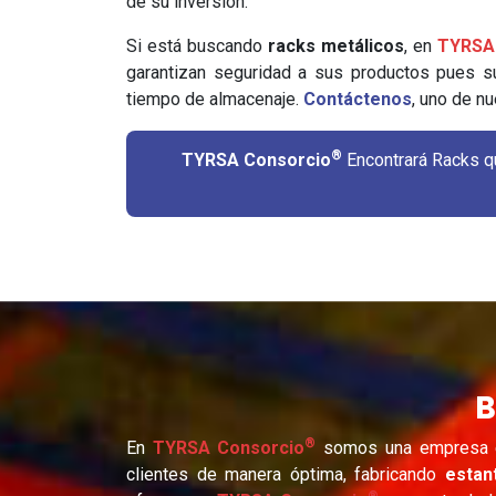
de su inversión.
Si está buscando
racks metálicos
, en
TYRSA
garantizan seguridad a sus productos pues su
tiempo de almacenaje.
Contáctenos
, uno de n
®
TYRSA Consorcio
Encontrará Racks que se Adaptan a Distintas Capacidades de Carga. Le I
B
®
En
TYRSA Consorcio
somos una empresa es
clientes de manera óptima, fabricando
estan