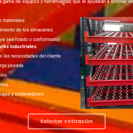
a gama de equipos y herramientas que le ayudarán a obtener una
 materiales.
miento de los almacenes.
(ya sea rolado o conformado)
acks industriales
.
o las necesidades del cliente.
rga pesada.
ios.
otes.
cajas y contenedores.
Solicitar cotización