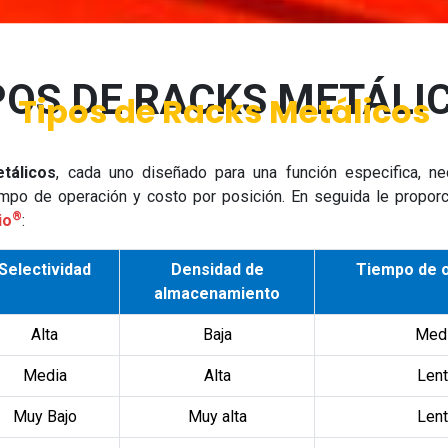
POS DE RACKS METÁLI
Tipos de Racks Metálicos
tálicos
, cada uno diseñado para una función especifica, ne
empo de operación y costo por posición. En seguida le propor
®
io
:
Selectividad
Densidad de
Tiempo de 
almacenamiento
Alta
Baja
Med
Media
Alta
Len
Muy Bajo
Muy alta
Len