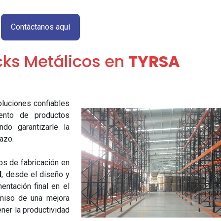
Contáctanos aquí
cks Metálicos en
TYRSA
luciones confiables
ento de productos
ndo garantizarle la
lazo.
os de fabricación en
l
, desde el diseño y
entación final en el
miso de una mejora
ener la productividad