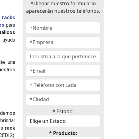
Al llenar nuestro formulario
aparecerán nuestros teléfonos.
y
racks
os
para
álicos
a ayuda
ite una
uestros
* Estado:
podemos
brindar
pos
rack
* Producto:
CEDIS).