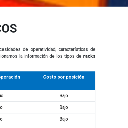
COS
cesidades de operatividad, características de
cionamos la información de los tipos de
racks
operación
Costo por posición
io
Bajo
to
Bajo
to
Bajo