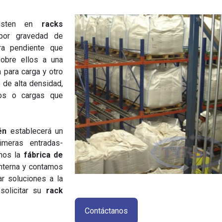
isten en
racks
 por gravedad de
ra pendiente que
obre ellos a una
 para carga y otro
 de alta densidad,
tos o cargas que
én
establecerá un
rimeras entradas-
mos la
fábrica de
interna y contamos
ar soluciones a la
solicitar su
rack
Contáctanos