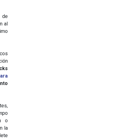
o de
n al
timo
cos
ión
cks
ara
ento
tes,
empo
n o
n la
ete