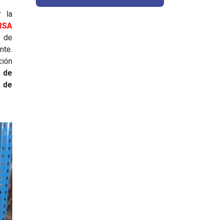
 la
RSA
de
nte.
ción
 de
s de