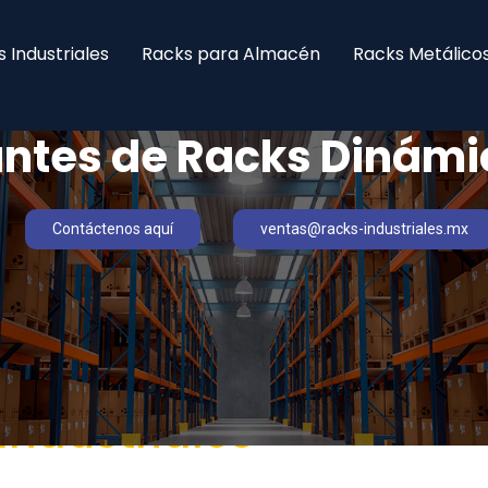
 Industriales
Racks para Almacén
Racks Metálico
ntes de Racks Dinámic
Contáctenos aquí
ventas@racks-industriales.mx
Industriales