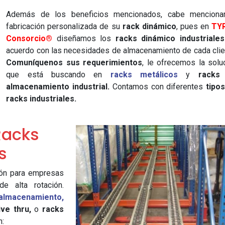
Además de los beneficios mencionados, cabe mencionar
fabricación personalizada de su
rack dinámico
, pues en
TY
Consorcio®
diseñamos los
racks dinámico industriales
acuerdo con las necesidades de almacenamiento de cada clie
Comuníquenos sus requerimientos
, le ofrecemos la solu
que está buscando en
racks metálicos
y
racks
almacenamiento industrial.
Contamos con diferentes
tipo
racks industriales.
Racks
s
ón para empresas
e alta rotación.
almacenamiento,
ive thru,
o
racks
n: