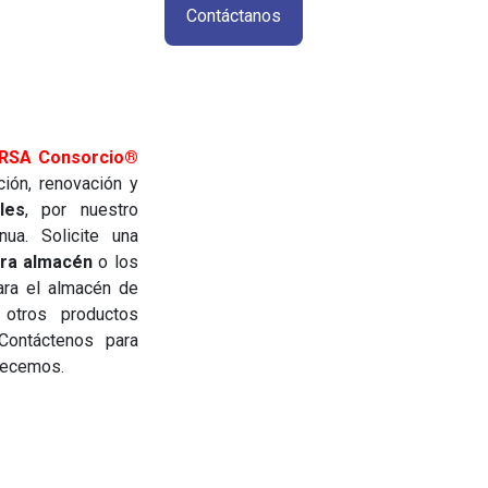
Contáctanos
RSA Consorcio®
ción, renovación y
les
, por nuestro
ua. Solicite una
ara almacén
o los
ara el almacén de
 otros productos
Contáctenos para
recemos.